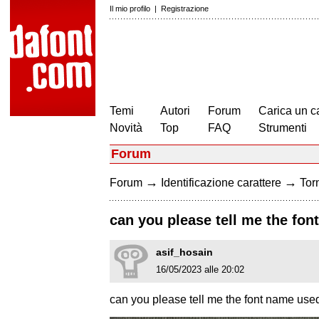
Il mio profilo
|
Registrazione
Temi
Autori
Forum
Carica un c
Novità
Top
FAQ
Strumenti
Forum
→
→
Forum
Identificazione carattere
Torn
can you please tell me the fo
asif_hosain
16/05/2023 alle 20:02
can you please tell me the font name use