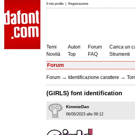
Il mio profilo
|
Registrazione
Temi
Autori
Forum
Carica un c
Novità
Top
FAQ
Strumenti
Forum
→
→
Forum
Identificazione carattere
Torn
(GIRLS) font identification
KimmieDan
06/05/2023 alle 09:12