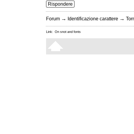
Rispondere
→
→
Forum
Identificazione carattere
Torn
Link:
On snot and fonts