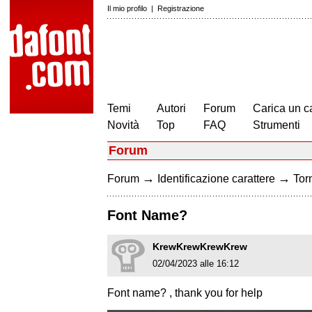
Il mio profilo
|
Registrazione
Temi
Autori
Forum
Carica un c
Novità
Top
FAQ
Strumenti
Forum
→
→
Forum
Identificazione carattere
Torn
Font Name?
KrewKrewKrewKrew
02/04/2023 alle 16:12
Font name? , thank you for help