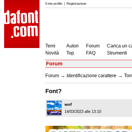
Il mio profilo
|
Registrazione
Temi
Autori
Forum
Carica un c
Novità
Top
FAQ
Strumenti
Forum
→
→
Forum
Identificazione carattere
Torn
Font?
wnf
14/03/2023 alle 13:10