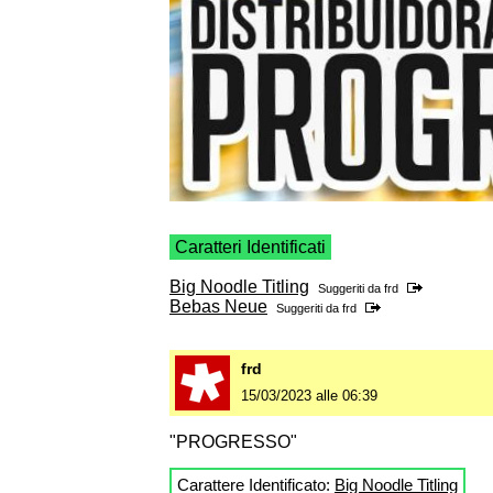
Caratteri Identificati
Big Noodle Titling
Suggeriti da
frd
Bebas Neue
Suggeriti da
frd
frd
15/03/2023 alle 06:39
"PROGRESSO"
Carattere Identificato:
Big Noodle Titling