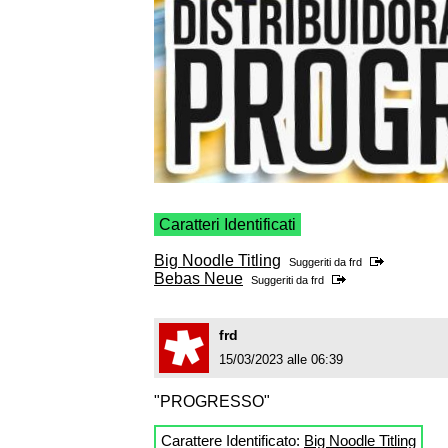
Caratteri Identificati
Big Noodle Titling
Suggeriti da
frd
Bebas Neue
Suggeriti da
frd
frd
15/03/2023 alle 06:39
"PROGRESSO"
Carattere Identificato:
Big Noodle Titling