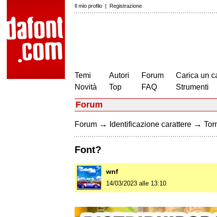
Il mio profilo
|
Registrazione
Temi
Autori
Forum
Carica un c
Novità
Top
FAQ
Strumenti
Forum
→
→
Forum
Identificazione carattere
Torn
Font?
wnf
14/03/2023 alle 13:10