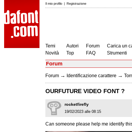
Il mio profilo
|
Registrazione
Temi
Autori
Forum
Carica un c
Novità
Top
FAQ
Strumenti
Forum
→
→
Forum
Identificazione carattere
Torn
OURFUTURE VIDEO FONT ?
rocketfirefly
19/02/2023 alle 08:15
Can someone please help me identify this