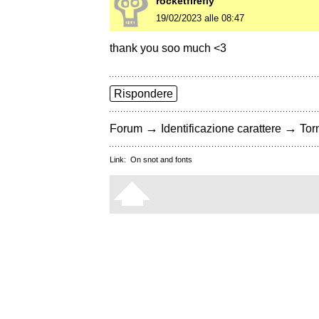
rocketfirefly
19/02/2023 alle 08:47
thank you soo much <3
Rispondere
→
→
Forum
Identificazione carattere
Torn
Link:
On snot and fonts