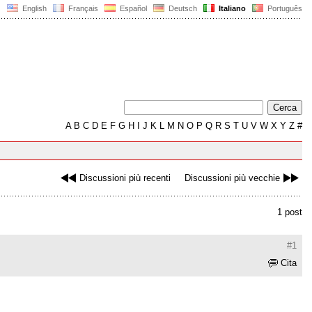
English
Français
Español
Deutsch
Italiano
Português
A
B
C
D
E
F
G
H
I
J
K
L
M
N
O
P
Q
R
S
T
U
V
W
X
Y
Z
#
Discussioni più recenti
Discussioni più vecchie
1 post
#1
Cita