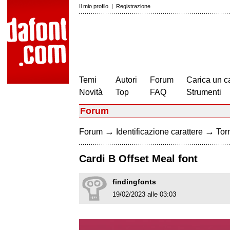
Il mio profilo
|
Registrazione
Temi
Autori
Forum
Carica un c
Novità
Top
FAQ
Strumenti
Forum
→
→
Forum
Identificazione carattere
Torn
Cardi B Offset Meal font
findingfonts
19/02/2023 alle 03:03