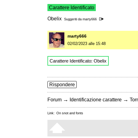
Carattere Identificato
Obelix
Suggeriti da
marty666
marty666
02/02/2023 alle 15:48
Carattere Identificato: Obelix
Rispondere
→
→
Forum
Identificazione carattere
Torn
Link:
On snot and fonts