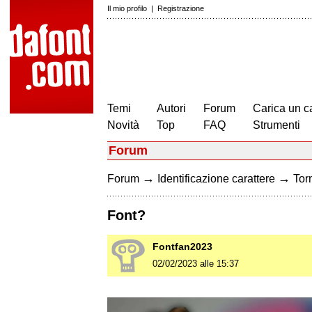
Il mio profilo
|
Registrazione
Temi
Autori
Forum
Carica un c
Novità
Top
FAQ
Strumenti
Forum
→
→
Forum
Identificazione carattere
Torn
Font?
Fontfan2023
02/02/2023 alle 15:37