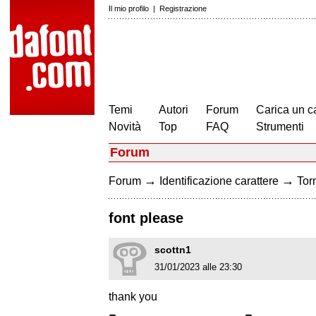
Il mio profilo
|
Registrazione
Temi
Autori
Forum
Carica un c
Novità
Top
FAQ
Strumenti
Forum
→
→
Forum
Identificazione carattere
Torn
font please
scottn1
31/01/2023 alle 23:30
thank you