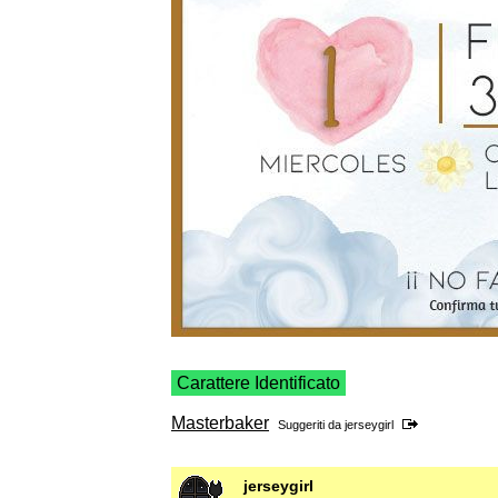
Carattere Identificato
Masterbaker
Suggeriti da
jerseygirl
jerseygirl