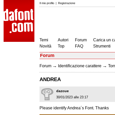
Il mio profilo
|
Registrazione
Temi
Autori
Forum
Carica un c
Novità
Top
FAQ
Strumenti
Forum
→
→
Forum
Identificazione carattere
Torn
ANDREA
dazcue
30/01/2023 alle 23:17
Please identify Andrea´s Font. Thanks