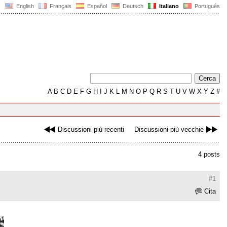
English
Français
Español
Deutsch
Italiano
Português
A
B
C
D
E
F
G
H
I
J
K
L
M
N
O
P
Q
R
S
T
U
V
W
X
Y
Z
#
Discussioni più recenti
Discussioni più vecchie
4 posts
#1
Cita