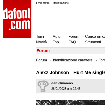
Il mio profilo
|
Registrazione
Temi
Autori
Forum
Carica un c
Novità
Top
FAQ
Strumenti
Forum
→
→
Forum
Identificazione carattere
Torn
Alexz Johnson - Hurt Me singl
danielmarcos
28/01/2023 alle 22:43