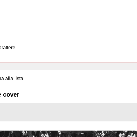
arattere
a alla lista
e cover