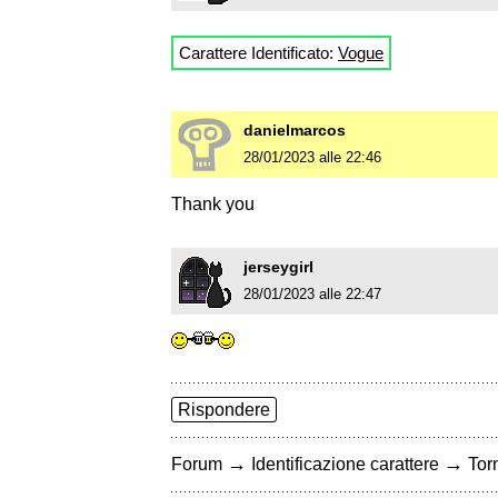
Carattere Identificato:
Vogue
danielmarcos
28/01/2023 alle 22:46
Thank you
jerseygirl
28/01/2023 alle 22:47
Rispondere
→
→
Forum
Identificazione carattere
Torn