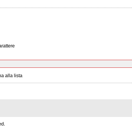
arattere
a alla lista
ed.