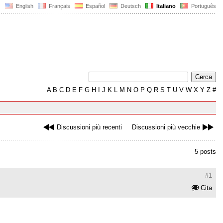
English
Français
Español
Deutsch
Italiano
Português
A
B
C
D
E
F
G
H
I
J
K
L
M
N
O
P
Q
R
S
T
U
V
W
X
Y
Z
#
Discussioni più recenti
Discussioni più vecchie
5 posts
#1
Cita