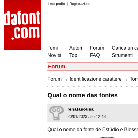
Il mio profilo
|
Registrazione
Temi
Autori
Forum
Carica un c
Novità
Top
FAQ
Strumenti
Forum
→
→
Forum
Identificazione carattere
Torn
Qual o nome das fontes
renatasousa
20/01/2023 alle 12:48
Qual o nome da fonte de Estúdio e Bless