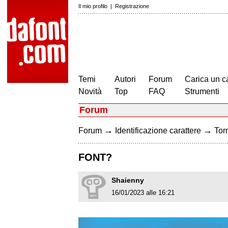
Il mio profilo
|
Registrazione
Temi
Autori
Forum
Carica un c
Novità
Top
FAQ
Strumenti
Forum
→
→
Forum
Identificazione carattere
Torn
FONT?
Shaienny
16/01/2023 alle 16:21