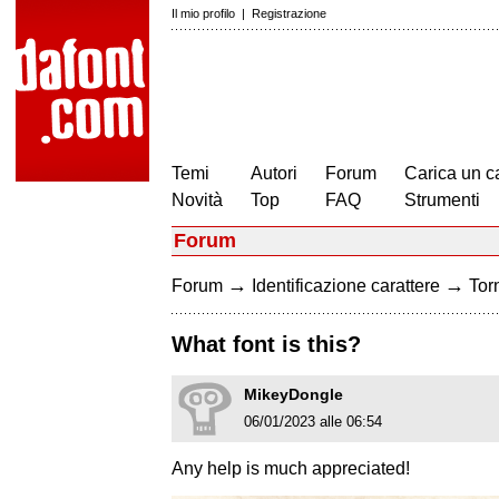
Il mio profilo
|
Registrazione
Temi
Autori
Forum
Carica un c
Novità
Top
FAQ
Strumenti
Forum
→
→
Forum
Identificazione carattere
Torn
What font is this?
MikeyDongle
06/01/2023 alle 06:54
Any help is much appreciated!