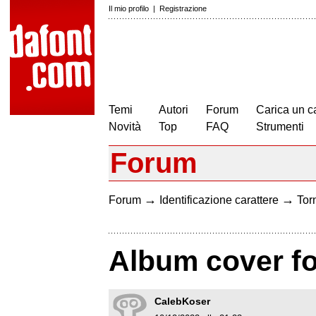
Il mio profilo
|
Registrazione
Temi
Autori
Forum
Carica un c
Novità
Top
FAQ
Strumenti
Forum
→
→
Forum
Identificazione carattere
Torn
Album cover f
CalebKoser