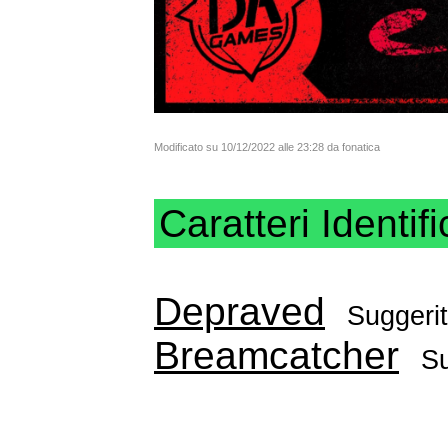
Modificato su 10/12/2022 alle 23:28 da fonatica
Caratteri Identifi
Depraved
Suggeri
Breamcatcher
Su