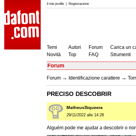
Il mio profilo
|
Registrazione
Temi
Autori
Forum
Carica un c
Novità
Top
FAQ
Strumenti
Forum
→
→
Forum
Identificazione carattere
Torn
PRECISO DESCOBRIR
MatheusSiqueera
29/11/2022 alle 14:28
Alguém pode me ajudar a descobrir o nom