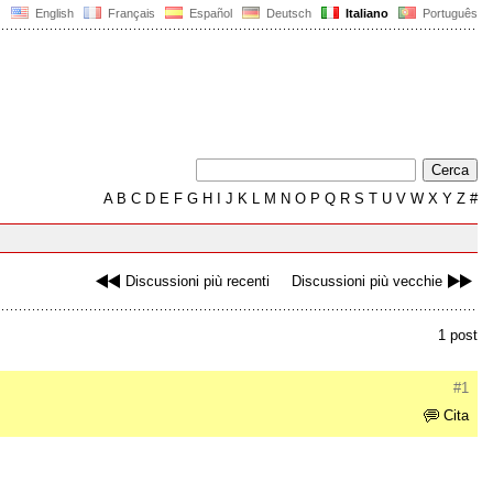
English
Français
Español
Deutsch
Italiano
Português
A
B
C
D
E
F
G
H
I
J
K
L
M
N
O
P
Q
R
S
T
U
V
W
X
Y
Z
#
Discussioni più recenti
Discussioni più vecchie
1 post
#1
Cita