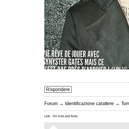
Rispondere
→
→
Forum
Identificazione carattere
Torn
Link:
On snot and fonts