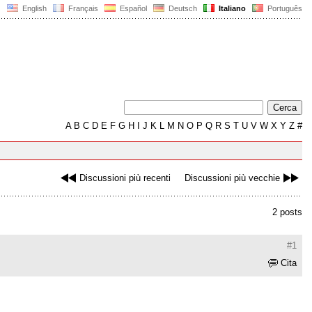
English
Français
Español
Deutsch
Italiano
Português
A
B
C
D
E
F
G
H
I
J
K
L
M
N
O
P
Q
R
S
T
U
V
W
X
Y
Z
#
Discussioni più recenti
Discussioni più vecchie
2 posts
#1
Cita