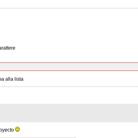
arattere
a alla lista
royecto