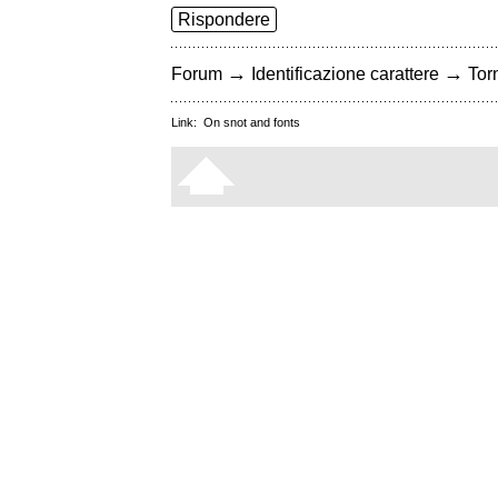
Rispondere
→
→
Forum
Identificazione carattere
Torn
Link:
On snot and fonts