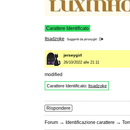
Carattere Identificato
Itsadzoke
Suggeriti da
jerseygirl
jerseygirl
26/10/2022 alle 21:11
modified
Carattere Identificato:
Itsadzoke
Rispondere
→
→
Forum
Identificazione carattere
Torn