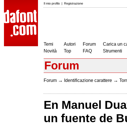
Il mio profilo
|
Registrazione
Temi
Autori
Forum
Carica un c
Novità
Top
FAQ
Strumenti
Forum
→
→
Forum
Identificazione carattere
Torn
En Manuel Duat
un fuente de 