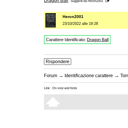
Dragon Ball
Suggeriti da
Heron2001
Heron2001
23/10/2022 alle 19:28
Carattere Identificato:
Dragon Ball
Rispondere
→
→
Forum
Identificazione carattere
Torn
Link:
On snot and fonts