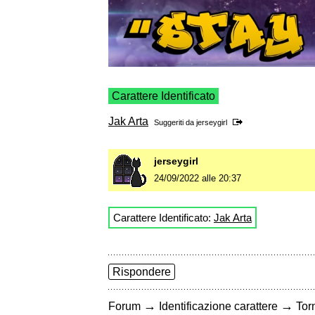
Carattere Identificato
Jak Arta
Suggeriti da
jerseygirl
jerseygirl
24/09/2022 alle 20:37
Carattere Identificato:
Jak Arta
Rispondere
→
→
Forum
Identificazione carattere
Torn