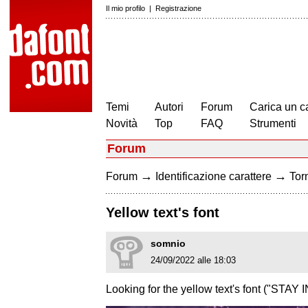
Il mio profilo
|
Registrazione
Temi
Autori
Forum
Carica un c
Novità
Top
FAQ
Strumenti
Forum
→
→
Forum
Identificazione carattere
Torn
Yellow text's font
somnio
24/09/2022 alle 18:03
Looking for the yellow text's font ("STA