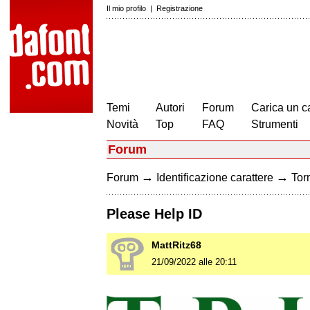
Il mio profilo
|
Registrazione
Temi
Autori
Forum
Carica un c
Novità
Top
FAQ
Strumenti
Forum
→
→
Forum
Identificazione carattere
Torn
Please Help ID
MattRitz68
21/09/2022 alle 20:11