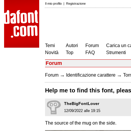
Il mio profilo
|
Registrazione
Temi
Autori
Forum
Carica un c
Novità
Top
FAQ
Strumenti
Forum
→
→
Forum
Identificazione carattere
Torn
Help me to find this font, pleas
TheBigFontLover
12/09/2022 alle 19:15
The source of the mug on the side.