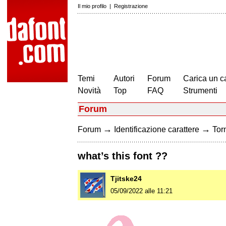
Il mio profilo
|
Registrazione
Temi
Autori
Forum
Carica un c
Novità
Top
FAQ
Strumenti
Forum
→
→
Forum
Identificazione carattere
Torn
what’s this font ??
Tjitske24
05/09/2022 alle 11:21