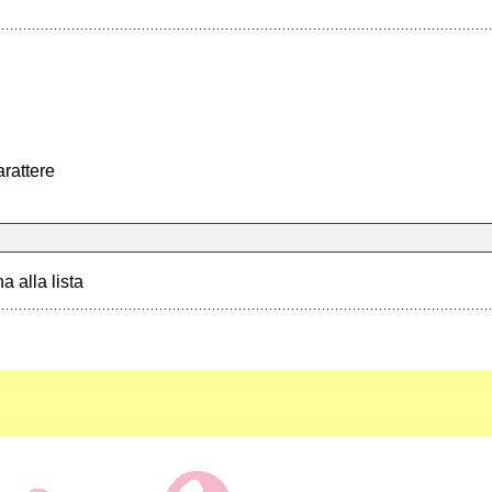
arattere
a alla lista