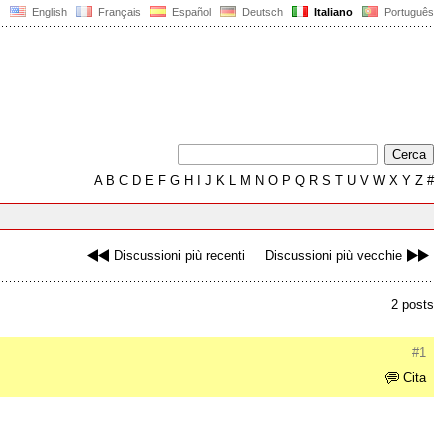
English
Français
Español
Deutsch
Italiano
Português
A
B
C
D
E
F
G
H
I
J
K
L
M
N
O
P
Q
R
S
T
U
V
W
X
Y
Z
#
Discussioni più recenti
Discussioni più vecchie
2 posts
#1
Cita