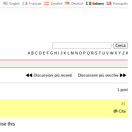
English
Français
Español
Deutsch
Italiano
Português
A
B
C
D
E
F
G
H
I
J
K
L
M
N
O
P
Q
R
S
T
U
V
W
X
Y
Z
#
Discussioni più recenti
Discussioni più vecchie
1 post
#1
Cita
ise this