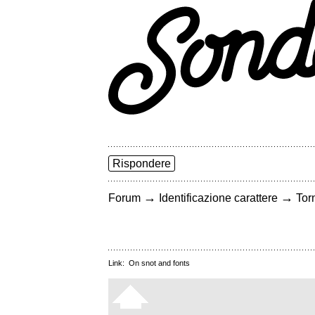
Rispondere
→
→
Forum
Identificazione carattere
Torn
Link:
On snot and fonts