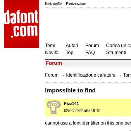
Il mio profilo
|
Registrazione
Temi
Autori
Forum
Carica un c
Novità
Top
FAQ
Strumenti
Forum
→
→
Forum
Identificazione carattere
Torn
Impossible to find
Fizz141
02/09/2022 alle 19:19
cannot use a font identifier on this one b