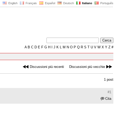
English
Français
Español
Deutsch
Italiano
Português
A
B
C
D
E
F
G
H
I
J
K
L
M
N
O
P
Q
R
S
T
U
V
W
X
Y
Z
#
Discussioni più recenti
Discussioni più vecchie
1 post
#1
Cita