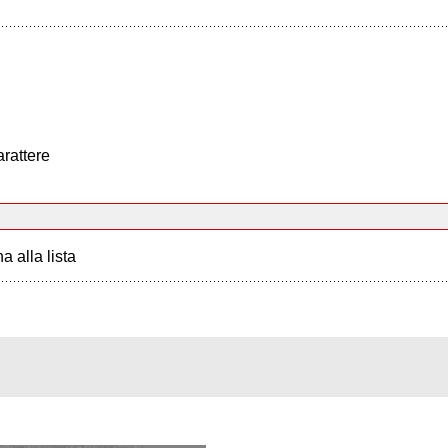
arattere
a alla lista