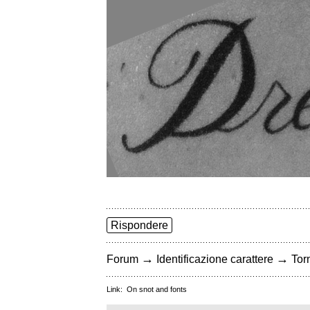
Rispondere
→
→
Forum
Identificazione carattere
Torn
Link:
On snot and fonts