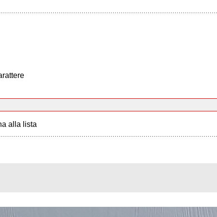
arattere
a alla lista