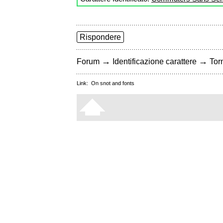
Rispondere
→
→
Forum
Identificazione carattere
Torn
Link:
On snot and fonts