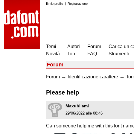
Il mio profilo
|
Registrazione
Temi
Autori
Forum
Carica un c
Novità
Top
FAQ
Strumenti
Forum
→
→
Forum
Identificazione carattere
Torn
Please help
Maxubilami
29/06/2022 alle 08:46
Can someone help me with this font nam