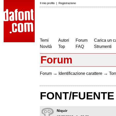
Il mio profilo
|
Registrazione
Temi
Autori
Forum
Carica un c
Novità
Top
FAQ
Strumenti
Forum
→
→
Forum
Identificazione carattere
Torn
FONT/FUENTE
Niquir