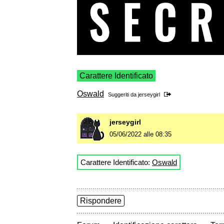
Carattere Identificato
Oswald
Suggeriti da
jerseygirl
jerseygirl
05/06/2022 alle 08:35
Carattere Identificato:
Oswald
Rispondere