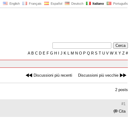
English
Français
Español
Deutsch
Italiano
Português
A
B
C
D
E
F
G
H
I
J
K
L
M
N
O
P
Q
R
S
T
U
V
W
X
Y
Z
#
Discussioni più recenti
Discussioni più vecchie
2 posts
#1
Cita