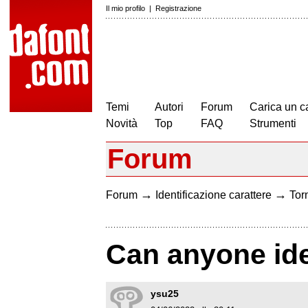
Il mio profilo
|
Registrazione
Temi
Autori
Forum
Carica un c
Novità
Top
FAQ
Strumenti
Forum
→
→
Forum
Identificazione carattere
Torn
Can anyone id
ysu25