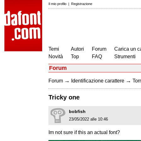
Il mio profilo
|
Registrazione
Temi
Autori
Forum
Carica un c
Novità
Top
FAQ
Strumenti
Forum
→
→
Forum
Identificazione carattere
Torn
Tricky one
bobfish
23/05/2022 alle 10:46
Im not sure if this an actual font?