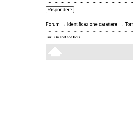
Rispondere
→
→
Forum
Identificazione carattere
Torn
Link:
On snot and fonts