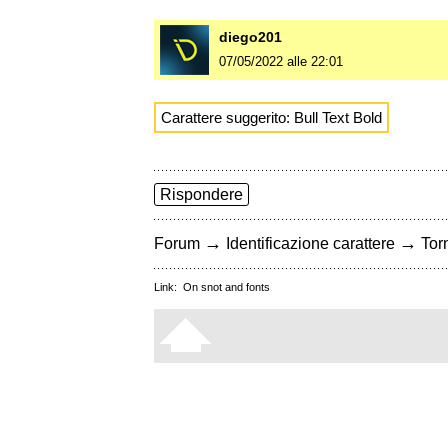
diego201
07/05/2022 alle 22:01
Carattere suggerito: Bull Text Bold
Rispondere
→
→
Forum
Identificazione carattere
Torn
Link:
On snot and fonts