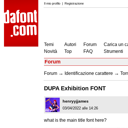
Il mio profilo
|
Registrazione
Temi
Autori
Forum
Carica un c
Novità
Top
FAQ
Strumenti
Forum
→
→
Forum
Identificazione carattere
Torn
DUPA Exhibition FONT
henryyjjames
03/04/2022 alle 14:26
what is the main title font here?