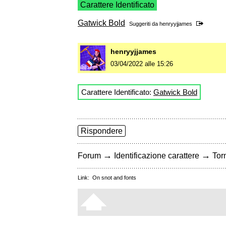
Carattere Identificato
Gatwick Bold
Suggeriti da
henryyjjames
henryyjjames
03/04/2022 alle 15:26
Carattere Identificato:
Gatwick Bold
Rispondere
→
→
Forum
Identificazione carattere
Torn
Link:
On snot and fonts