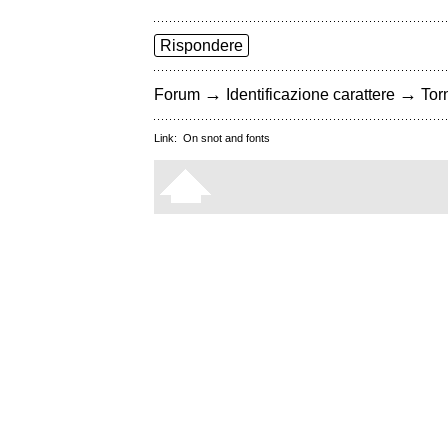
Rispondere
→
→
Forum
Identificazione carattere
Torn
Link:
On snot and fonts