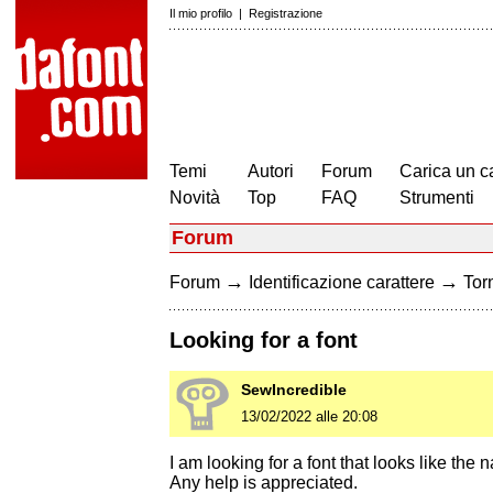
Il mio profilo
|
Registrazione
Temi
Autori
Forum
Carica un c
Novità
Top
FAQ
Strumenti
Forum
→
→
Forum
Identificazione carattere
Torn
Looking for a font
SewIncredible
13/02/2022 alle 20:08
I am looking for a font that looks like t
Any help is appreciated.