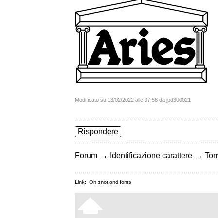
Modificato su 13/02/2022 alle 07:58 da jpd300021
Rispondere
→
→
Forum
Identificazione carattere
Torn
Link:
On snot and fonts