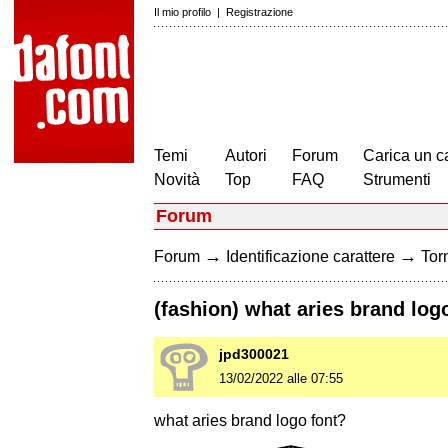
Il mio profilo
|
Registrazione
Temi
Autori
Forum
Carica un c
Novità
Top
FAQ
Strumenti
Forum
→
→
Forum
Identificazione carattere
Torn
(fashion) what aries brand log
jpd300021
13/02/2022 alle 07:55
what aries brand logo font?