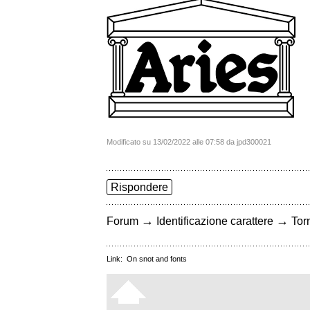
Modificato su 13/02/2022 alle 07:58 da jpd300021
Rispondere
→
→
Forum
Identificazione carattere
Torn
Link:
On snot and fonts