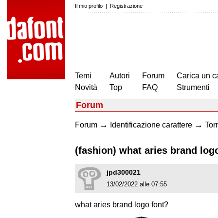
Il mio profilo
|
Registrazione
Temi
Autori
Forum
Carica un c
Novità
Top
FAQ
Strumenti
Forum
→
→
Forum
Identificazione carattere
Torn
(fashion) what aries brand log
jpd300021
13/02/2022 alle 07:55
what aries brand logo font?