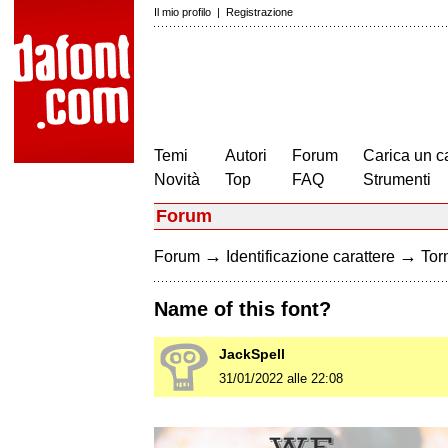
Il mio profilo
|
Registrazione
Temi
Autori
Forum
Carica un c
Novità
Top
FAQ
Strumenti
Forum
→
→
Forum
Identificazione carattere
Torn
Name of this font?
JackSpell
31/01/2022 alle 22:08