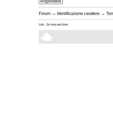
Rispondere
→
→
Forum
Identificazione carattere
Torn
Link:
On snot and fonts