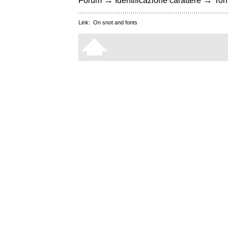
→
→
Forum
Identificazione carattere
Torn
Link:
On snot and fonts