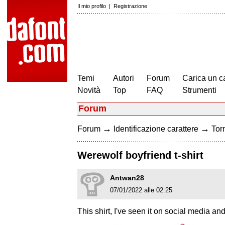
Il mio profilo
|
Registrazione
Temi
Autori
Forum
Carica un c
Novità
Top
FAQ
Strumenti
Forum
→
→
Forum
Identificazione carattere
Torn
Werewolf boyfriend t-shirt
Antwan28
07/01/2022 alle 02:25
This shirt, I've seen it on social media an