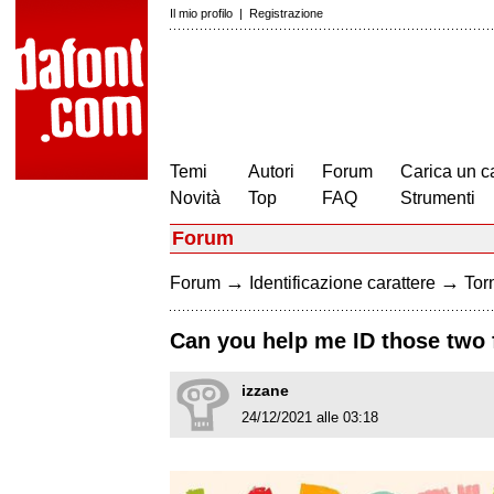
Il mio profilo
|
Registrazione
Temi
Autori
Forum
Carica un c
Novità
Top
FAQ
Strumenti
Forum
→
→
Forum
Identificazione carattere
Torn
Can you help me ID those two 
izzane
24/12/2021 alle 03:18