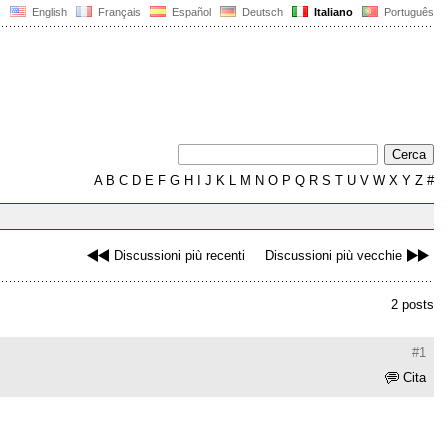
English
Français
Español
Deutsch
Italiano
Português
A
B
C
D
E
F
G
H
I
J
K
L
M
N
O
P
Q
R
S
T
U
V
W
X
Y
Z
#
Discussioni più recenti
Discussioni più vecchie
2 posts
#1
Cita