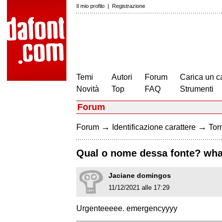
Il mio profilo
|
Registrazione
Temi
Autori
Forum
Carica un c
Novità
Top
FAQ
Strumenti
Forum
→
→
Forum
Identificazione carattere
Torn
Qual o nome dessa fonte? what
Jaciane domingos
11/12/2021 alle 17:29
Urgenteeeee. emergencyyyy