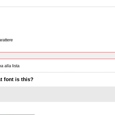
arattere
a alla lista
 font is this?