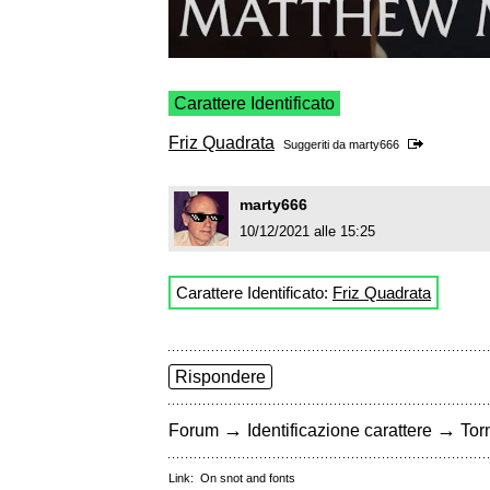
Carattere Identificato
Friz Quadrata
Suggeriti da
marty666
marty666
10/12/2021 alle 15:25
Carattere Identificato:
Friz Quadrata
Rispondere
→
→
Forum
Identificazione carattere
Torn
Link:
On snot and fonts