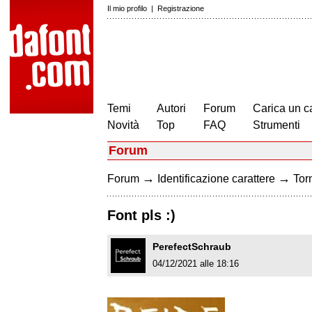
Il mio profilo
|
Registrazione
Temi
Autori
Forum
Carica un c
Novità
Top
FAQ
Strumenti
Forum
→
→
Forum
Identificazione carattere
Torn
Font pls :)
PerefectSchraub
04/12/2021 alle 18:16