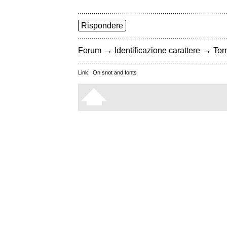
Rispondere
→
→
Forum
Identificazione carattere
Torn
Link:
On snot and fonts