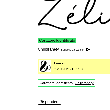
Carattere Identificato
Chilldranety
Suggeriti da
Lancon
Lancon
12/10/2021 alle 21:08
Carattere Identificato:
Chilldranety
Rispondere