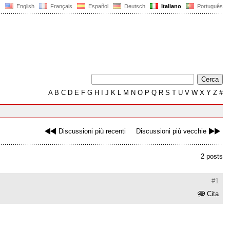
English
Français
Español
Deutsch
Italiano
Português
A
B
C
D
E
F
G
H
I
J
K
L
M
N
O
P
Q
R
S
T
U
V
W
X
Y
Z
#
Discussioni più recenti
Discussioni più vecchie
2 posts
#1
Cita