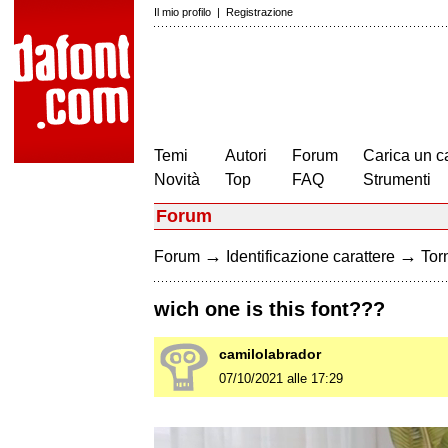
Il mio profilo
|
Registrazione
Temi
Autori
Forum
Carica un c
Novità
Top
FAQ
Strumenti
Forum
→
→
Forum
Identificazione carattere
Torn
wich one is this font???
camilolabrador
07/10/2021 alle 17:29